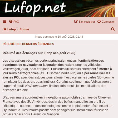
FAQ
S’enregistrer
Connexion
R
Lufop
Forum
e
Nous sommes le 10 août 2026, 21:43
c
RÉSUMÉ DES DERNIERS ÉCHANGES
h
Résumé des échanges sur Lufop.net (août 2026)
e
Les discussions récentes portent principalement sur
l’optimisation des
r
systèmes de navigation et la gestion des radars
pour les véhicules
c
Volkswagen, Audi, Seat et Skoda. Plusieurs utilisateurs cherchent à
mettre à
jour leurs cartographies
(ex. : Discover Media/Pro) ou à
personnaliser les
h
alertes POI
, avec des astuces pour allouer l’espace sur les cartes SD (comme
e
remplacer les dossiers pays inutiles). Certains soulignent que Volkswagen a
supprimé l’outil
NAVcompanion
, limitant désormais les modifications des
r
distances d’alerte.
D’autres sujets abordent
les innovations automobiles
: arrivée de Chery en
France avec des SUV hybrides, déclin des boîtes manuelles au profit de
l’électrique, ou encore des technologies comme le plafonnier désinfectant de
Hyundai/Kia. Des retours positifs sont partagés sur l’installation réussie de
fichiers radars pour Garmin ou Navigon.