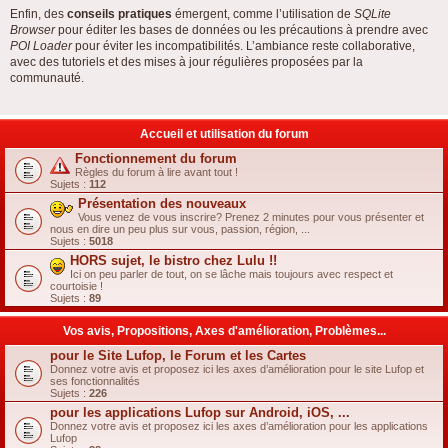
Enfin, des
conseils pratiques
émergent, comme l’utilisation de
SQLite
Browser
pour éditer les bases de données ou les précautions à prendre avec
POI Loader
pour éviter les incompatibilités. L’ambiance reste collaborative,
avec des tutoriels et des mises à jour régulières proposées par la
communauté.
Accueil et utilisation du forum
Fonctionnement du forum
Règles du forum à lire avant tout !
Sujets :
112
Présentation des nouveaux
Vous venez de vous inscrire? Prenez 2 minutes pour vous présenter et
nous en dire un peu plus sur vous, passion, région, ...
Sujets :
5018
HORS sujet, le bistro chez Lulu !!
Ici on peu parler de tout, on se lâche mais toujours avec respect et
courtoisie !
Sujets :
89
Vos avis, Propositions, Axes d'amélioration, Problèmes...
pour le Site Lufop, le Forum et les Cartes
Donnez votre avis et proposez ici les axes d’amélioration pour le site Lufop et
ses fonctionnalités
Sujets :
226
pour les applications Lufop sur Android, iOS, ...
Donnez votre avis et proposez ici les axes d’amélioration pour les applications
Lufop