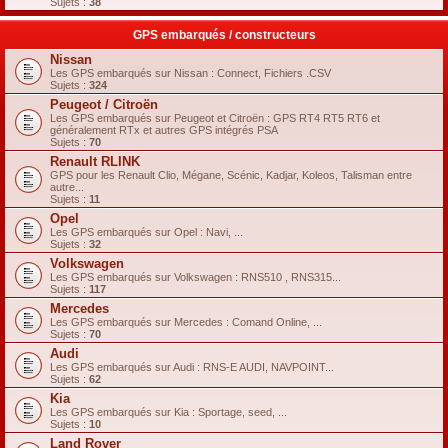
Sujets :
38
GPS embarqués / constructeurs
Nissan
Les GPS embarqués sur Nissan : Connect, Fichiers .CSV
Sujets :
324
Peugeot / Citroën
Les GPS embarqués sur Peugeot et Citroën : GPS RT4 RT5 RT6 et
généralement RTx et autres GPS intégrés PSA
Sujets :
70
Renault RLINK
GPS pour les Renault Clio, Mégane, Scénic, Kadjar, Koleos, Talisman entre
autre...
Sujets :
11
Opel
Les GPS embarqués sur Opel : Navi, ...
Sujets :
32
Volkswagen
Les GPS embarqués sur Volkswagen : RNS510 , RNS315...
Sujets :
117
Mercedes
Les GPS embarqués sur Mercedes : Comand Online, ...
Sujets :
70
Audi
Les GPS embarqués sur Audi : RNS-E AUDI, NAVPOINT...
Sujets :
62
Kia
Les GPS embarqués sur Kia : Sportage, seed, ...
Sujets :
10
Land Rover