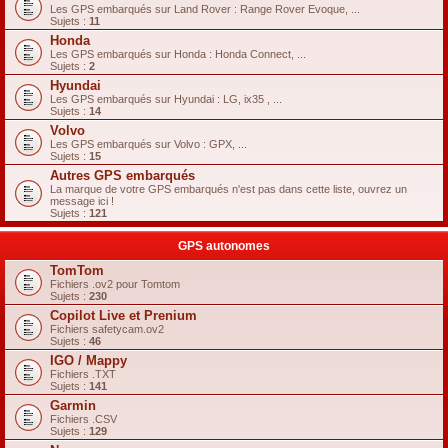
Les GPS embarqués sur Land Rover : Range Rover Evoque, ...
Sujets :
11
Honda
Les GPS embarqués sur Honda : Honda Connect, ...
Sujets :
2
Hyundai
Les GPS embarqués sur Hyundai : LG, ix35 , ...
Sujets :
14
Volvo
Les GPS embarqués sur Volvo : GPX, ...
Sujets :
15
Autres GPS embarqués
La marque de votre GPS embarqués n'est pas dans cette liste, ouvrez un
message ici !
Sujets :
121
GPS autonomes
TomTom
Fichiers .ov2 pour Tomtom
Sujets :
230
Copilot Live et Prenium
Fichiers safetycam.ov2
Sujets :
46
IGO / Mappy
Fichiers .TXT
Sujets :
141
Garmin
Fichiers .CSV
Sujets :
129