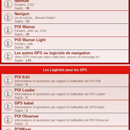
Navman
Fichiers .CSV
Sujets :
36
Navigon
Là on sèche... Besoin d'aide !
Sujets :
16
POI Warner
Fichiers .ASC ou .CSV
Sujets :
25
POI Warner Light
Fichiers .ndb
Sujets :
20
Les autres GPS ou logiciels de navigation
Votre GPS n'est pas dans cette liste, ouvrez un message ici !
Sujets :
143
Les Logiciels pour les GPS
POI Edit
Informations et questions par rapport à l'utilisation de POI Edit
Sujets :
9
POI Loader
Informations et questions par rapport à l'utilisation de POI Loader
Sujets :
5
GPS babel
Informations et questions par rapport à l'utilisation de GPS babel
Sujets :
3
POI Observer
Informations et questions par rapport à l'utilisation de POI Observer
Sujets :
1
POIMixer