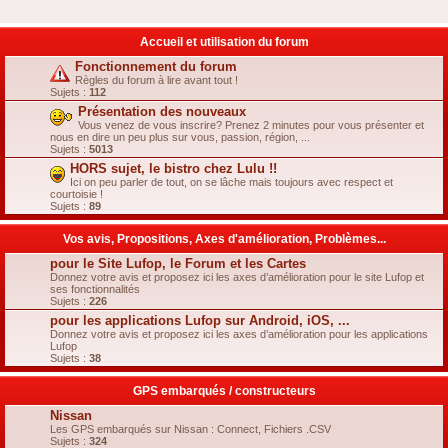
Accueil et utilisation du forum
Fonctionnement du forum
Règles du forum à lire avant tout !
Sujets :
112
Présentation des nouveaux
Vous venez de vous inscrire? Prenez 2 minutes pour vous présenter et
nous en dire un peu plus sur vous, passion, région, ...
Sujets :
5013
HORS sujet, le bistro chez Lulu !!
Ici on peu parler de tout, on se lâche mais toujours avec respect et
courtoisie !
Sujets :
89
Vos avis, Propositions, Axes d'amélioration, Problèmes...
pour le Site Lufop, le Forum et les Cartes
Donnez votre avis et proposez ici les axes d’amélioration pour le site Lufop et
ses fonctionnalités
Sujets :
226
pour les applications Lufop sur Android, iOS, ...
Donnez votre avis et proposez ici les axes d’amélioration pour les applications
Lufop
Sujets :
38
GPS embarqués / constructeurs
Nissan
Les GPS embarqués sur Nissan : Connect, Fichiers .CSV
Sujets :
324