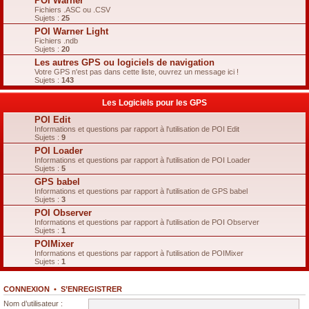
POI Warner
Fichiers .ASC ou .CSV
Sujets :
25
POI Warner Light
Fichiers .ndb
Sujets :
20
Les autres GPS ou logiciels de navigation
Votre GPS n'est pas dans cette liste, ouvrez un message ici !
Sujets :
143
Les Logiciels pour les GPS
POI Edit
Informations et questions par rapport à l'utilisation de POI Edit
Sujets :
9
POI Loader
Informations et questions par rapport à l'utilisation de POI Loader
Sujets :
5
GPS babel
Informations et questions par rapport à l'utilisation de GPS babel
Sujets :
3
POI Observer
Informations et questions par rapport à l'utilisation de POI Observer
Sujets :
1
POIMixer
Informations et questions par rapport à l'utilisation de POIMixer
Sujets :
1
CONNEXION
•
S’ENREGISTRER
Nom d’utilisateur :