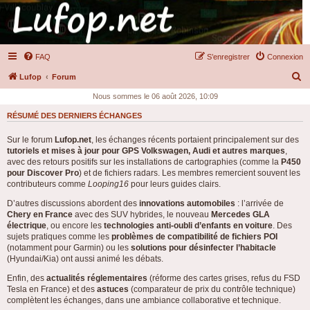
FAQ
S’enregistrer
Connexion
R
Lufop
Forum
e
Nous sommes le 06 août 2026, 10:09
c
RÉSUMÉ DES DERNIERS ÉCHANGES
h
Sur le forum
Lufop.net
, les échanges récents portaient principalement sur des
e
tutoriels et mises à jour pour GPS Volkswagen, Audi et autres marques
,
r
avec des retours positifs sur les installations de cartographies (comme la
P450
pour Discover Pro
) et de fichiers radars. Les membres remercient souvent les
c
contributeurs comme
Looping16
pour leurs guides clairs.
h
D’autres discussions abordent des
innovations automobiles
: l’arrivée de
e
Chery en France
avec des SUV hybrides, le nouveau
Mercedes GLA
électrique
, ou encore les
technologies anti-oubli d’enfants en voiture
. Des
r
sujets pratiques comme les
problèmes de compatibilité de fichiers POI
(notamment pour Garmin) ou les
solutions pour désinfecter l’habitacle
(Hyundai/Kia) ont aussi animé les débats.
Enfin, des
actualités réglementaires
(réforme des cartes grises, refus du FSD
Tesla en France) et des
astuces
(comparateur de prix du contrôle technique)
complètent les échanges, dans une ambiance collaborative et technique.