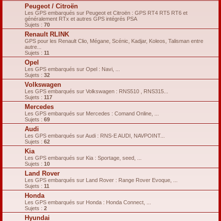
Peugeot / Citroën
Les GPS embarqués sur Peugeot et Citroën : GPS RT4 RT5 RT6 et
généralement RTx et autres GPS intégrés PSA
Sujets :
70
Renault RLINK
GPS pour les Renault Clio, Mégane, Scénic, Kadjar, Koleos, Talisman entre
autre...
Sujets :
11
Opel
Les GPS embarqués sur Opel : Navi, ...
Sujets :
32
Volkswagen
Les GPS embarqués sur Volkswagen : RNS510 , RNS315...
Sujets :
117
Mercedes
Les GPS embarqués sur Mercedes : Comand Online, ...
Sujets :
69
Audi
Les GPS embarqués sur Audi : RNS-E AUDI, NAVPOINT...
Sujets :
62
Kia
Les GPS embarqués sur Kia : Sportage, seed, ...
Sujets :
10
Land Rover
Les GPS embarqués sur Land Rover : Range Rover Evoque, ...
Sujets :
11
Honda
Les GPS embarqués sur Honda : Honda Connect, ...
Sujets :
2
Hyundai