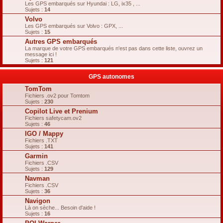
Les GPS embarqués sur Hyundai : LG, ix35 , ...
Sujets :
14
Volvo
Les GPS embarqués sur Volvo : GPX, ...
Sujets :
15
Autres GPS embarqués
La marque de votre GPS embarqués n'est pas dans cette liste, ouvrez un
message ici !
Sujets :
121
GPS autonomes
TomTom
Fichiers .ov2 pour Tomtom
Sujets :
230
Copilot Live et Prenium
Fichiers safetycam.ov2
Sujets :
46
IGO / Mappy
Fichiers .TXT
Sujets :
141
Garmin
Fichiers .CSV
Sujets :
129
Navman
Fichiers .CSV
Sujets :
36
Navigon
Là on sèche... Besoin d'aide !
Sujets :
16