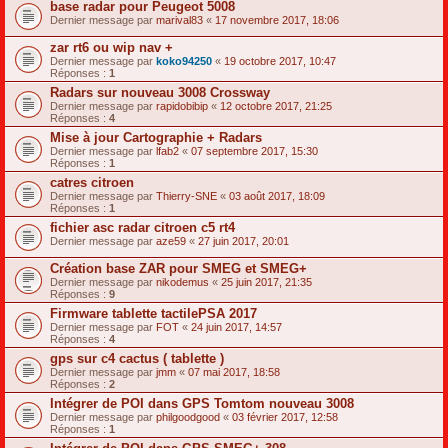
base radar pour Peugeot 5008
Dernier message par
marival83
«
17 novembre 2017, 18:06
zar rt6 ou wip nav +
Dernier message par
koko94250
«
19 octobre 2017, 10:47
Réponses :
1
Radars sur nouveau 3008 Crossway
Dernier message par
rapidobibip
«
12 octobre 2017, 21:25
Réponses :
4
Mise à jour Cartographie + Radars
Dernier message par
lfab2
«
07 septembre 2017, 15:30
Réponses :
1
catres citroen
Dernier message par
Thierry-SNE
«
03 août 2017, 18:09
Réponses :
1
fichier asc radar citroen c5 rt4
Dernier message par
aze59
«
27 juin 2017, 20:01
Création base ZAR pour SMEG et SMEG+
Dernier message par
nikodemus
«
25 juin 2017, 21:35
Réponses :
9
Firmware tablette tactilePSA 2017
Dernier message par
FOT
«
24 juin 2017, 14:57
Réponses :
4
gps sur c4 cactus ( tablette )
Dernier message par
jmm
«
07 mai 2017, 18:58
Réponses :
2
Intégrer de POI dans GPS Tomtom nouveau 3008
Dernier message par
philgoodgood
«
03 février 2017, 12:58
Réponses :
1