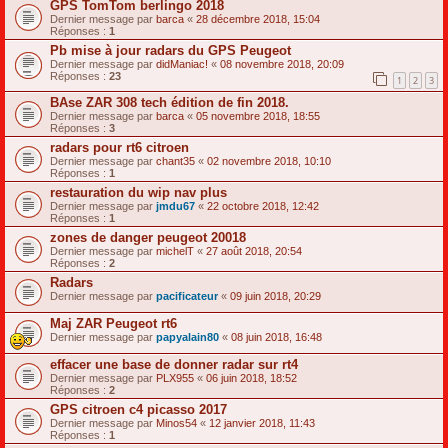
GPS TomTom berlingo 2018
Dernier message par
barca
«
28 décembre 2018, 15:04
Réponses :
1
Pb mise à jour radars du GPS Peugeot
Dernier message par
didManiac!
«
08 novembre 2018, 20:09
Réponses :
23
1
2
3
BAse ZAR 308 tech édition de fin 2018.
Dernier message par
barca
«
05 novembre 2018, 18:55
Réponses :
3
radars pour rt6 citroen
Dernier message par
chant35
«
02 novembre 2018, 10:10
Réponses :
1
restauration du wip nav plus
Dernier message par
jmdu67
«
22 octobre 2018, 12:42
Réponses :
1
zones de danger peugeot 20018
Dernier message par
michelT
«
27 août 2018, 20:54
Réponses :
2
Radars
Dernier message par
pacificateur
«
09 juin 2018, 20:29
Maj ZAR Peugeot rt6
Dernier message par
papyalain80
«
08 juin 2018, 16:48
effacer une base de donner radar sur rt4
Dernier message par
PLX955
«
06 juin 2018, 18:52
Réponses :
2
GPS citroen c4 picasso 2017
Dernier message par
Minos54
«
12 janvier 2018, 11:43
Réponses :
1