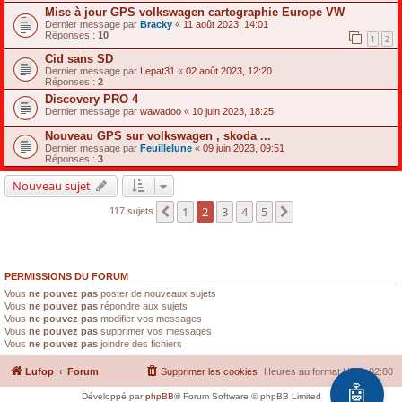
Mise à jour GPS volkswagen cartographie Europe VW
Dernier message par
Bracky
«
11 août 2023, 14:01
Réponses :
10
1
2
Cid sans SD
Dernier message par
Lepat31
«
02 août 2023, 12:20
Réponses :
2
Discovery PRO 4
Dernier message par
wawadoo
«
10 juin 2023, 18:25
Nouveau GPS sur volkswagen , skoda ...
Dernier message par
Feuillelune
«
09 juin 2023, 09:51
Réponses :
3
Nouveau sujet
1
2
3
4
5
Précédente
Suivante
117 sujets
PERMISSIONS DU FORUM
Vous
ne pouvez pas
poster de nouveaux sujets
Vous
ne pouvez pas
répondre aux sujets
Vous
ne pouvez pas
modifier vos messages
Vous
ne pouvez pas
supprimer vos messages
Vous
ne pouvez pas
joindre des fichiers
Lufop
Forum
Supprimer les cookies
Heures au format
UTC+02:00
🤖
Développé par
phpBB
® Forum Software © phpBB Limited