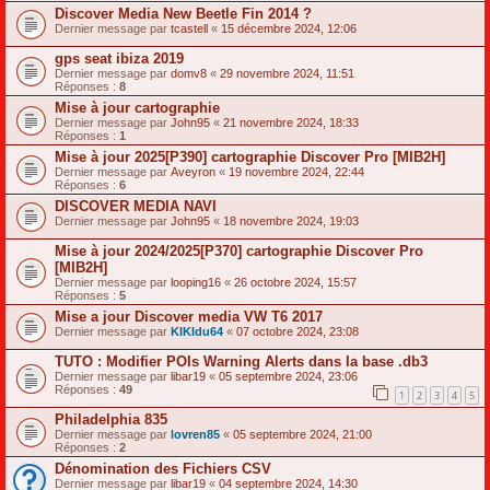
Discover Media New Beetle Fin 2014 ?
Dernier message par
tcastell
«
15 décembre 2024, 12:06
gps seat ibiza 2019
Dernier message par
domv8
«
29 novembre 2024, 11:51
Réponses :
8
Mise à jour cartographie
Dernier message par
John95
«
21 novembre 2024, 18:33
Réponses :
1
Mise à jour 2025[P390] cartographie Discover Pro [MIB2H]
Dernier message par
Aveyron
«
19 novembre 2024, 22:44
Réponses :
6
DISCOVER MEDIA NAVI
Dernier message par
John95
«
18 novembre 2024, 19:03
Mise à jour 2024/2025[P370] cartographie Discover Pro
[MIB2H]
Dernier message par
looping16
«
26 octobre 2024, 15:57
Réponses :
5
Mise a jour Discover media VW T6 2017
Dernier message par
KIKIdu64
«
07 octobre 2024, 23:08
TUTO : Modifier POIs Warning Alerts dans la base .db3
Dernier message par
libar19
«
05 septembre 2024, 23:06
Réponses :
49
1
2
3
4
5
Philadelphia 835
Dernier message par
lovren85
«
05 septembre 2024, 21:00
Réponses :
2
Dénomination des Fichiers CSV
Dernier message par
libar19
«
04 septembre 2024, 14:30