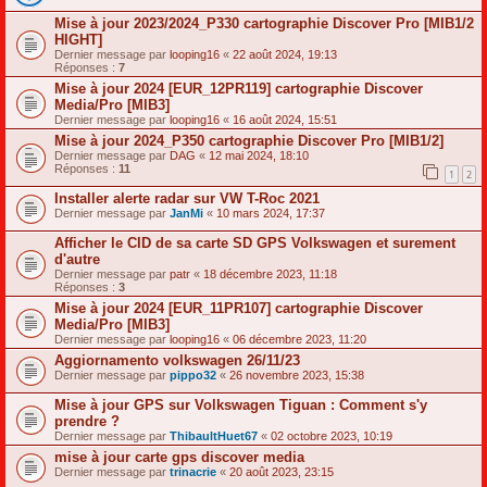
Mise à jour 2023/2024_P330 cartographie Discover Pro [MIB1/2
HIGHT]
Dernier message par
looping16
«
22 août 2024, 19:13
Réponses :
7
Mise à jour 2024 [EUR_12PR119] cartographie Discover
Media/Pro [MIB3]
Dernier message par
looping16
«
16 août 2024, 15:51
Mise à jour 2024_P350 cartographie Discover Pro [MIB1/2]
Dernier message par
DAG
«
12 mai 2024, 18:10
Réponses :
11
1
2
Installer alerte radar sur VW T-Roc 2021
Dernier message par
JanMi
«
10 mars 2024, 17:37
Afficher le CID de sa carte SD GPS Volkswagen et surement
d'autre
Dernier message par
patr
«
18 décembre 2023, 11:18
Réponses :
3
Mise à jour 2024 [EUR_11PR107] cartographie Discover
Media/Pro [MIB3]
Dernier message par
looping16
«
06 décembre 2023, 11:20
Aggiornamento volkswagen 26/11/23
Dernier message par
pippo32
«
26 novembre 2023, 15:38
Mise à jour GPS sur Volkswagen Tiguan : Comment s'y
prendre ?
Dernier message par
ThibaultHuet67
«
02 octobre 2023, 10:19
mise à jour carte gps discover media
Dernier message par
trinacrie
«
20 août 2023, 23:15