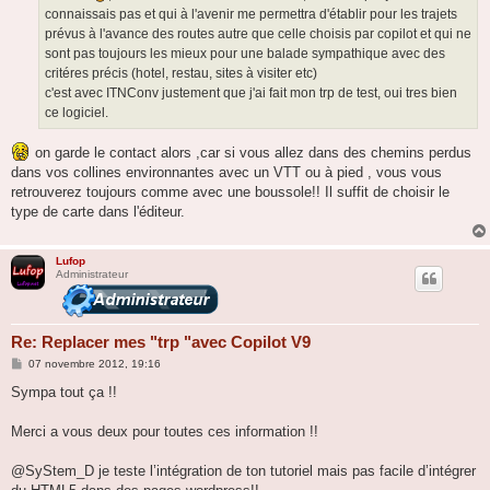
e
connaissais pas et qui à l'avenir me permettra d'établir pour les trajets
prévus à l'avance des routes autre que celle choisis par copilot et qui ne
sont pas toujours les mieux pour une balade sympathique avec des
critéres précis (hotel, restau, sites à visiter etc)
c'est avec ITNConv justement que j'ai fait mon trp de test, oui tres bien
ce logiciel.
on garde le contact alors ,car si vous allez dans des chemins perdus
dans vos collines environnantes avec un VTT ou à pied , vous vous
retrouverez toujours comme avec une boussole!! Il suffit de choisir le
type de carte dans l'éditeur.
Lufop
Administrateur
Re: Replacer mes "trp "avec Copilot V9
M
07 novembre 2012, 19:16
e
s
Sympa tout ça !!
s
a
g
Merci a vous deux pour toutes ces information !!
e
@SyStem_D je teste l’intégration de ton tutoriel mais pas facile d’intégrer