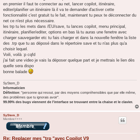
en premier il faut te connecter au net, lancer copilot, itinéraire,
editer/planifier un itinéraire là il va te demander d'activer cette
fonctionnalité c'est gratuit tu le fait, maintenant tu peux te déconnecter du
net ce n'est plus nécessaire.
les trp tu les mets dans /EU/save, tu lances copilot, menu principal,
itinéraire, planifier/editer, options en bas là tu auras une fenetre avec
charger sauvegarder etc tu fais charger et dans la nouvelle fenêtre la liste
des .trp que tu as déposé dans le répertoire save et tu n'as plus qu'a
choisir lequel.
Voili, voilà :p cqfd
j'ai fait une video je vais la déposer quelque part et je mettrais le lien dès
quelle sera dispo
bonne balade
SyStem_D
Informaticien
Définition
: "personne qui resout, par des moyens compréhensibles que par elle même,
des problèmes que tu ignorais avoir".
99.99% des bugs viennent de l'interface se trouvant entre la chaise et le clavier.
SyStem_D
Membre++++
Re: Replacer mes "trp "avec Copilot V9