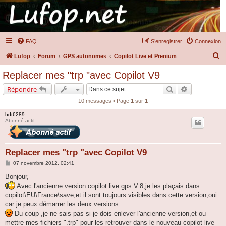
FAQ
S’enregistrer
Connexion
R
Lufop
Forum
GPS autonomes
Copilot Live et Prenium
e
Replacer mes "trp "avec Copilot V9
c
Rechercher
Recherche a
Répondre
h
10 messages • Page
1
sur
1
e
hdt6289
r
Abonné actif
c
h
Replacer mes "trp "avec Copilot V9
e
M
07 novembre 2012, 02:41
r
e
s
Bonjour,
s
Avec l'ancienne version copilot live gps V.8,je les plaçais dans
a
g
copilot\EU\France\save,et il sont toujours visibles dans cette version,oui
e
car je peux démarrer les deux versions.
Du coup ,je ne sais pas si je dois enlever l'ancienne version,et ou
mettre mes fichiers ".trp" pour les retrouver dans le nouveau copilot live