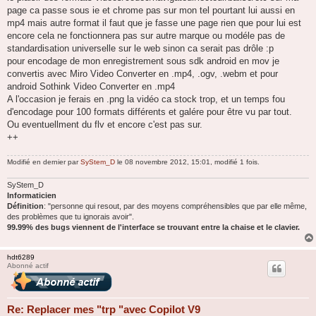
page ca passe sous ie et chrome pas sur mon tel pourtant lui aussi en
mp4 mais autre format il faut que je fasse une page rien que pour lui est
encore cela ne fonctionnera pas sur autre marque ou modéle pas de
standardisation universelle sur le web sinon ca serait pas drôle :p
pour encodage de mon enregistrement sous sdk android en mov je
convertis avec Miro Video Converter en .mp4, .ogv, .webm et pour
android Sothink Video Converter en .mp4
A l'occasion je ferais en .png la vidéo ca stock trop, et un temps fou
d'encodage pour 100 formats différents et galére pour être vu par tout.
Ou eventuellment du flv et encore c'est pas sur.
++
Modifié en dernier par
SyStem_D
le 08 novembre 2012, 15:01, modifié 1 fois.
SyStem_D
Informaticien
Définition
: "personne qui resout, par des moyens compréhensibles que par elle même,
des problèmes que tu ignorais avoir".
99.99% des bugs viennent de l'interface se trouvant entre la chaise et le clavier.
hdt6289
Abonné actif
Re: Replacer mes "trp "avec Copilot V9