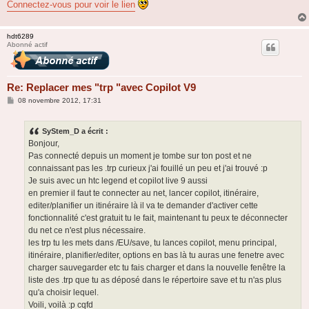
Connectez-vous pour voir le lien
hdt6289
Abonné actif
Re: Replacer mes "trp "avec Copilot V9
M
08 novembre 2012, 17:31
e
s
s
SyStem_D a écrit :
a
g
Bonjour,
e
Pas connecté depuis un moment je tombe sur ton post et ne
connaissant pas les .trp curieux j'ai fouillé un peu et j'ai trouvé :p
Je suis avec un htc legend et copilot live 9 aussi
en premier il faut te connecter au net, lancer copilot, itinéraire,
editer/planifier un itinéraire là il va te demander d'activer cette
fonctionnalité c'est gratuit tu le fait, maintenant tu peux te déconnecter
du net ce n'est plus nécessaire.
les trp tu les mets dans /EU/save, tu lances copilot, menu principal,
itinéraire, planifier/editer, options en bas là tu auras une fenetre avec
charger sauvegarder etc tu fais charger et dans la nouvelle fenêtre la
liste des .trp que tu as déposé dans le répertoire save et tu n'as plus
qu'a choisir lequel.
Voili, voilà :p cqfd