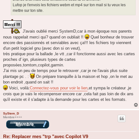
Lufop je t'envois les fichiers webm et mp4 sur ton mail si tu veux les
mettre sur ton site.
J'avais oublié merci SystemD,car à mon époque nos parents
nous rappelait merci qui? quand on oubliait !!
Quel bonheur de trouver
encore des passionnés et serviables avec ça!!! les fichiers trp viennent
d'un petit logiciel gnu (avec don si on veut),
très pratique pour la ballade ,le vtt ,car il fonctionne aussi avec les cartes
proches d' ign, plusieurs types de cartes
proposées,tomtom,copilot,garmin.
J'ai mis un peu de temps pour le retrouver ,car je ne l'avais plus suite
plantage pc . :
On prépare tranquille à la maison et hop ,on le met au
bon endroit ,quand on sait !!
Voici, voilà:
Connectez-vous pour voir le lien
,et sympa le créateur ,je
crois que je vais le récompenser encore car ,cela fait pas loin de dix ans
qu'il existe et il s'adapte à la demande pour les cartes et les formats.
SyStem_D
Membre++++
Re: Replacer mes "trp "avec Copilot V9