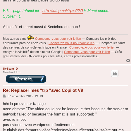
du HTML5 dans des pages wordpress!!
Edit : page tutoriel ici :
http://lufop.net/?p=7350
!! Merci encore
SyStem_D
A bientôt et merci aussi à Benichou du coup !
Mes autres sites
Connectez-vous pour voir le lien
— Compare les prix des
carburants près de chez vous |
Connectez-vous pour voir le lien
— Compare les tarifs
des centres de contrôle technique en France |
Connectez-vous pour voir le lien
—
Analyse la visibilité de ton site sur Google |
Connectez-vous pour voir le lien
— Crée
gratuitement des QR codes pour tes sites, cartes professionnelles..
SyStem_D
Membre++++
Re: Replacer mes "trp "avec Copilot V9
M
07 novembre 2012, 21:19
e
s
hihi la preuve sur ta page
s
avec chrome "The video could not be loaded, either because the server or
a
g
network failed or because the format is not supported: "
e
avec ie impec
pas evident avec wordpress effectivement.
le plaisir des formats vidéos/codec/navigateur/lecteur/balise/etc sur ma