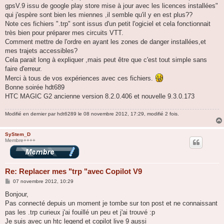
gpsV.9 issu de google play store mise à jour avec les licences installées"
qui j'espère sont bien les miennes ,il semble qu'il y en est plus??
Note ces fichiers ".trp" sont issus d'un petit l'ogiciel et cela fonctionnait
très bien pour préparer mes circuits VTT.
Comment mettre de l'ordre en ayant les zones de danger installées,et
mes trajets accessibles?
Cela parait long à expliquer ,mais peut être que c'est tout simple sans
faire d'erreur.
Merci à tous de vos expériences avec ces fichiers.
Bonne soirée hdt689
HTC MAGIC G2 ancienne version 8.2.0.406 et nouvelle 9.3.0.173
Modifié en dernier par
hdt6289
le 08 novembre 2012, 17:29, modifié 2 fois.
SyStem_D
Membre++++
Re: Replacer mes "trp "avec Copilot V9
M
07 novembre 2012, 10:29
e
s
Bonjour,
s
Pas connecté depuis un moment je tombe sur ton post et ne connaissant
a
g
pas les .trp curieux j'ai fouillé un peu et j'ai trouvé :p
e
Je suis avec un htc legend et copilot live 9 aussi