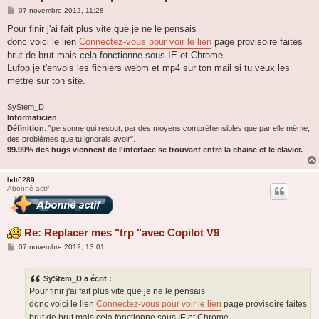
M
07 novembre 2012, 11:28
e
s
Pour finir j'ai fait plus vite que je ne le pensais
s
donc voici le lien
Connectez-vous pour voir le lien
page provisoire faites
a
g
brut de brut mais cela fonctionne sous IE et Chrome.
e
Lufop je t'envois les fichiers webm et mp4 sur ton mail si tu veux les
mettre sur ton site.
SyStem_D
Informaticien
Définition
: "personne qui resout, par des moyens compréhensibles que par elle même,
des problèmes que tu ignorais avoir".
99.99% des bugs viennent de l'interface se trouvant entre la chaise et le clavier.
hdt6289
Abonné actif
Re: Replacer mes "trp "avec Copilot V9
M
07 novembre 2012, 13:01
e
s
s
SyStem_D a écrit :
a
g
Pour finir j'ai fait plus vite que je ne le pensais
e
donc voici le lien
Connectez-vous pour voir le lien
page provisoire faites
brut de brut mais cela fonctionne sous IE et Chrome.