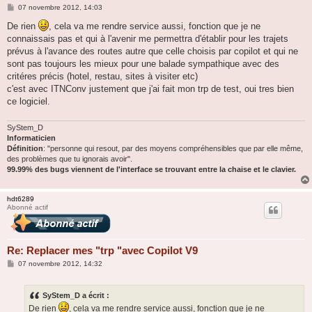
M
07 novembre 2012, 14:03
e
s
De rien
, cela va me rendre service aussi, fonction que je ne
s
connaissais pas et qui à l'avenir me permettra d'établir pour les trajets
a
g
prévus à l'avance des routes autre que celle choisis par copilot et qui ne
e
sont pas toujours les mieux pour une balade sympathique avec des
critéres précis (hotel, restau, sites à visiter etc)
c'est avec ITNConv justement que j'ai fait mon trp de test, oui tres bien
ce logiciel.
SyStem_D
Informaticien
Définition
: "personne qui resout, par des moyens compréhensibles que par elle même,
des problèmes que tu ignorais avoir".
99.99% des bugs viennent de l'interface se trouvant entre la chaise et le clavier.
hdt6289
Abonné actif
Re: Replacer mes "trp "avec Copilot V9
M
07 novembre 2012, 14:32
e
s
s
SyStem_D a écrit :
a
g
De rien
, cela va me rendre service aussi, fonction que je ne