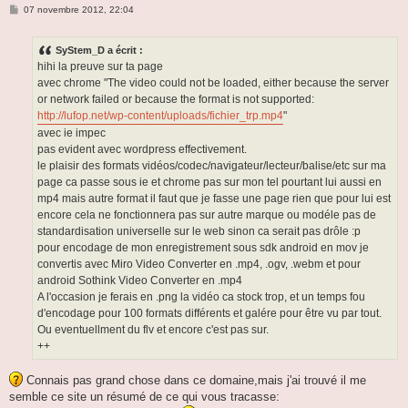
M
07 novembre 2012, 22:04
e
s
s
SyStem_D a écrit :
a
g
hihi la preuve sur ta page
e
avec chrome "The video could not be loaded, either because the server
or network failed or because the format is not supported:
http://lufop.net/wp-content/uploads/fichier_trp.mp4
"
avec ie impec
pas evident avec wordpress effectivement.
le plaisir des formats vidéos/codec/navigateur/lecteur/balise/etc sur ma
page ca passe sous ie et chrome pas sur mon tel pourtant lui aussi en
mp4 mais autre format il faut que je fasse une page rien que pour lui est
encore cela ne fonctionnera pas sur autre marque ou modéle pas de
standardisation universelle sur le web sinon ca serait pas drôle :p
pour encodage de mon enregistrement sous sdk android en mov je
convertis avec Miro Video Converter en .mp4, .ogv, .webm et pour
android Sothink Video Converter en .mp4
A l'occasion je ferais en .png la vidéo ca stock trop, et un temps fou
d'encodage pour 100 formats différents et galére pour être vu par tout.
Ou eventuellment du flv et encore c'est pas sur.
++
Connais pas grand chose dans ce domaine,mais j'ai trouvé il me
semble ce site un résumé de ce qui vous tracasse: