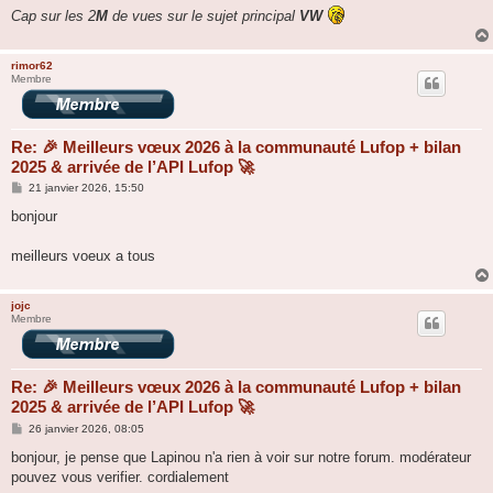
g
Cap sur les 2
M
de vues sur le sujet principal
VW
e
rimor62
Membre
Re: 🎉 Meilleurs vœux 2026 à la communauté Lufop + bilan
2025 & arrivée de l’API Lufop 🚀
M
21 janvier 2026, 15:50
e
s
bonjour
s
a
g
meilleurs voeux a tous
e
jojc
Membre
Re: 🎉 Meilleurs vœux 2026 à la communauté Lufop + bilan
2025 & arrivée de l’API Lufop 🚀
M
26 janvier 2026, 08:05
e
s
bonjour, je pense que Lapinou n'a rien à voir sur notre forum. modérateur
s
pouvez vous verifier. cordialement
a