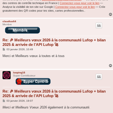
des centres de contrôle technique en France |
Connectez-vous pour voir le lien
—
Analyse la visibilité de ton site sur Google |
Connectez-vous pour voir le lien
— Crée
gratuitement des QR codes pour tes sites, cartes professionnelles..
claudius64
Membre
Re: 🎉 Meilleurs vœux 2026 à la communauté Lufop + bilan
2025 & arrivée de l’API Lufop 🚀
M
03 janvier 2026, 10:49
e
s
Merci et Meilleurs vœux à toutes et à tous
s
a
g
e
looping16
Super Contributeur
Re: 🎉 Meilleurs vœux 2026 à la communauté Lufop + bilan
2025 & arrivée de l’API Lufop 🚀
M
03 janvier 2026, 19:07
e
s
Merci et Meilleurs Voeux 2026 également à la communauté.
s
a