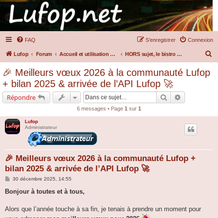
FAQ
S’enregistrer
Connexion
R
Lufop
Forum
Accueil et utilisation du forum
HORS sujet, le bistro chez Lulu !!
e
🎉 Meilleurs vœux 2026 à la communauté Lufop
c
+ bilan 2025 & arrivée de l’API Lufop 🚀
h
Rechercher
Recherche a
Répondre
e
6 messages • Page
1
sur
1
r
Lufop
c
Administrateur
h
e
🎉 Meilleurs vœux 2026 à la communauté Lufop +
r
bilan 2025 & arrivée de l’API Lufop 🚀
M
30 décembre 2025, 14:55
e
s
Bonjour à toutes et à tous,
s
a
g
Alors que l’année touche à sa fin, je tenais à prendre un moment pour
e