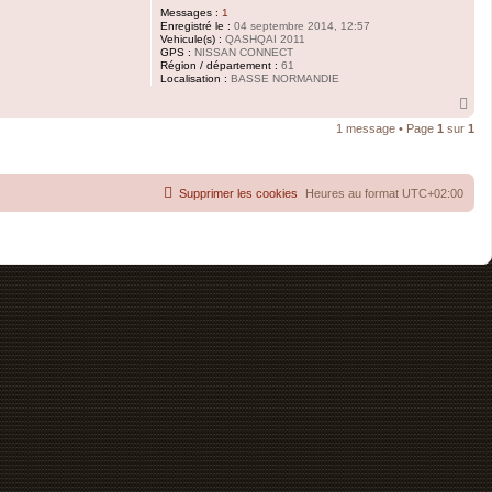
Messages :
1
Enregistré le :
04 septembre 2014, 12:57
Vehicule(s) :
QASHQAI 2011
GPS :
NISSAN CONNECT
Région / département :
61
Localisation :
BASSE NORMANDIE
H
a
1 message • Page
1
sur
1
u
t
Supprimer les cookies
Heures au format
UTC+02:00