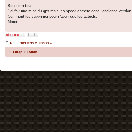
e
e
e
e
s
Bonsoir à tous,
a
r
r
s
v
J'ai fait une mise du gps mais les speed camera dons l'ancienne version 
a
a
g
Comment les supprimer pour n'avoir que les actuels.
n
e
Merci
c
é
e
Répondre
Retourner vers « Nissan »
Lufop
Forum