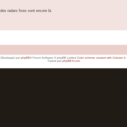
des radars fixes sont encore là.
Développé par
phpBB
® Forum Software © phpBB Limited
Color scheme created with Colorize It
.
Traduit par
phpBB-fr.com