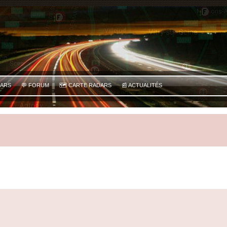
DARS
💬 FORUM
🗺️ CARTE RADARS
📰 ACTUALITÉS