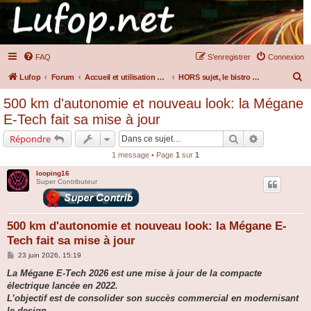
FAQ
S’enregistrer
Connexion
R
Lufop
Forum
Accueil et utilisation du forum
HORS sujet, le bistro chez Lulu !!
e
500 km d'autonomie et nouveau look: la Mégane
c
E-Tech fait sa mise à jour
h
Rechercher
Recherche a
Répondre
e
1 message • Page
1
sur
1
r
looping16
c
Super Contributeur
h
e
500 km d'autonomie et nouveau look: la Mégane E-
r
Tech fait sa mise à jour
M
23 juin 2026, 15:19
e
s
La Mégane E-Tech 2026 est une mise à jour de la compacte
s
électrique lancée en 2022.
a
g
L’objectif est de consolider son succès commercial en modernisant
e
le design,