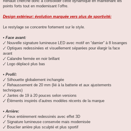
Renault cherche donc à consolider cette dynamique en maintenant les
points forts tout en modernisant l’offre.
Design extérieur: évolution marquée vers plus de sportivité:
Le restylage se concentre fortement sur le style.
• Face avant:
🗸 Nouvelle signature lumineuse LED avec motif en “damier” à 8 losanges
🗸 Optiques redessinées et visuellement séparées pour élargir la face
avant
🗸 Calandre fermée en noir brillant
🗸 Logo déplacé plus bas
• Profil:
🗸 Silhouette globalement inchangée
🗸 Rehaussement de 20 mm (lié à la batterie et aux ajustements
techniques)
🗸 Jantes de 19 à 20 pouces selon versions
🗸 Éléments inspirés d’autres modèles récents de la marque
• Arrière:
🗸 Feux entièrement redessinés avec effet 3D
🗸 Signature lumineuse conservée mais modernisée
🗸 Bouclier arrière plus sculpté et plus sportif