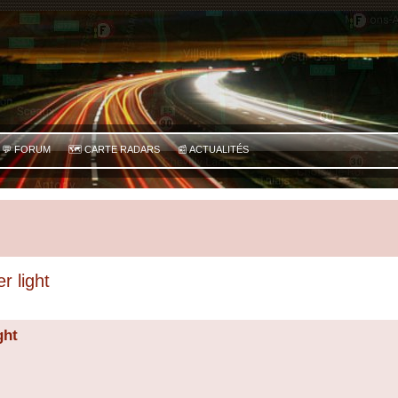
💬 FORUM
🗺️ CARTE RADARS
📰 ACTUALITÉS
r light
 avancée
ght