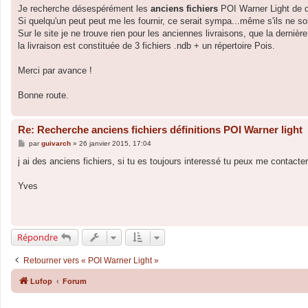
g
Je recherche désespérément les
anciens fichiers
POI Warner Light de d
e
Si quelqu'un peut peut me les fournir, ce serait sympa...même s'ils ne so
Sur le site je ne trouve rien pour les anciennes livraisons, que la dernièr
la livraison est constituée de 3 fichiers .ndb + un répertoire Pois.
Merci par avance !
Bonne route.
Re: Recherche anciens fichiers définitions POI Warner light
M
par
guivarch
»
26 janvier 2015, 17:04
e
s
j ai des anciens fichiers, si tu es toujours interessé tu peux me contacter
s
a
g
Yves
e
Répondre
Retourner vers « POI Warner Light »
Lufop
Forum