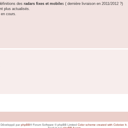
éfinitions des
radars fixes et mobile
s ( dernière livraison en 2011/2012 ?)
nt plus actualisés.
e en cours.
Développé par
phpBB
® Forum Software © phpBB Limited
Color scheme created with Colorize It
.
Traduit par
phpBB-fr.com