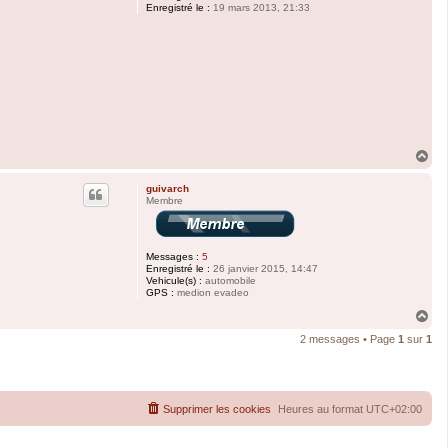
Enregistré le :
19 mars 2013, 21:33
H
a
u
guivarch
t
Membre
Messages :
5
Enregistré le :
26 janvier 2015, 14:47
Vehicule(s) :
automobile
GPS :
medion evadeo
H
a
2 messages • Page
1
sur
1
u
t
Supprimer les cookies
Heures au format
UTC+02:00