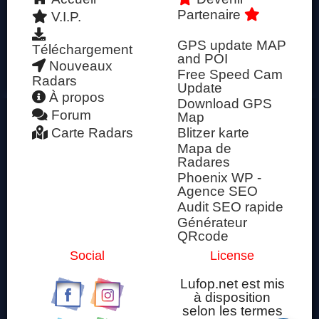
Partenaire
V.I.P.
GPS update MAP
Téléchargement
and POI
Nouveaux
Free Speed Cam
Radars
Update
À propos
Download GPS
Forum
Map
Carte Radars
Blitzer karte
Mapa de
Radares
Phoenix WP -
Agence SEO
Audit SEO rapide
Générateur
QRcode
Social
License
Lufop.net est mis
à disposition
selon les termes