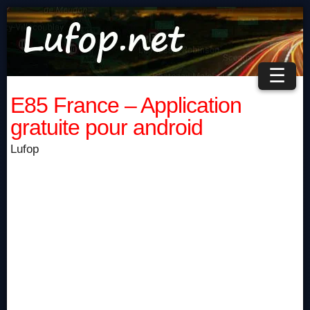
☰
E85 France – Application
gratuite pour android
Lufop