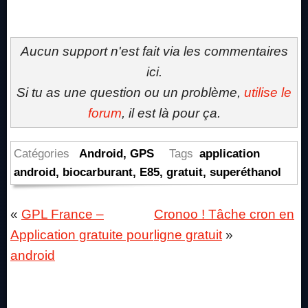
Aucun support n'est fait via les commentaires
ici.
Si tu as une question ou un problème,
utilise le
forum
, il est là pour ça.
Catégories
Android
,
GPS
Tags
application
android
,
biocarburant
,
E85
,
gratuit
,
superéthanol
«
GPL France –
Cronoo ! Tâche cron en
Application gratuite pour
ligne gratuit
»
android