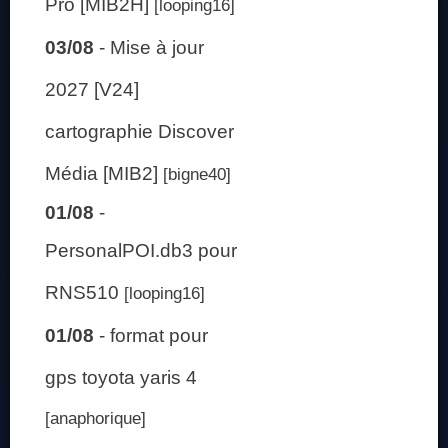
Pro [MIB2H]
[looping16]
03/08
-
Mise à jour
2027 [V24]
cartographie Discover
Média [MIB2]
[bigne40]
01/08
-
PersonalPOI.db3 pour
RNS510
[looping16]
01/08
-
format pour
gps toyota yaris 4
[anaphorique]