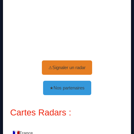
Signaler un radar
⚠
Nos partenaires
★
Cartes Radars :
France